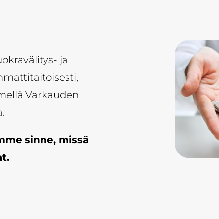
okravälitys- ja
mattitaitoisesti,
ämellä Varkauden
a.
emme sinne, missä
t.