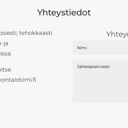
Yhteystiedot
sesti, tehokkaasti
Yhtey
n-ja
issa.
itse
ontalotiimi.fi