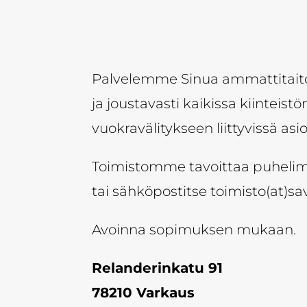
Palvelemme Sinua ammattitaitoi
ja joustavasti kaikissa kiinteistö
vuokravälitykseen liittyvissä asio
Toimistomme tavoittaa puhelim
tai sähköpostitse toimisto(at)sav
Avoinna sopimuksen mukaan.
Relanderinkatu 91
78210 Varkaus