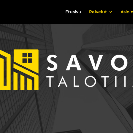
Etusivu
Palvelut
Asioin