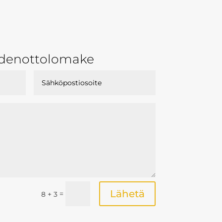
denottolomake
Lähetä
=
8 + 3