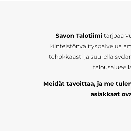
Savon Talotiimi
tarjoaa vu
kiinteistönvälityspalvelua am
tehokkaasti ja suurella syd
talousalueell
Meidät tavoittaa, ja me tul
asiakkaat ova