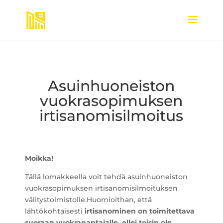
Asuinhuoneiston
vuokrasopimuksen
irtisanomisilmoitus
Moikka!
Tällä lomakkeella voit tehdä asuinhuoneiston
vuokrasopimuksen irtisanomisilmoituksen
välitystoimistolle.Huomioithan, että
lähtökohtaisesti
irtisanominen on toimitettava
suoraan vuokranantajalle, ellei toisin ole