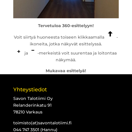
Tervetuloa 360-esittelyyn!
Voit siirtyä huoneesta toiseen klikkaamalla
-
ikoneita, jotka näkyvät esittelyssä.
ja
-merkeistä voit suurentaa ja loitontaa
näkymää.
Mukavaa esittelyä!
Yhteystiedot
Savon Talotiimi Oy
Relanderinkatu 91
78210 Varkaus
toimisto(at)savontalotiimi.fi
044 747 3501 (Hannu)