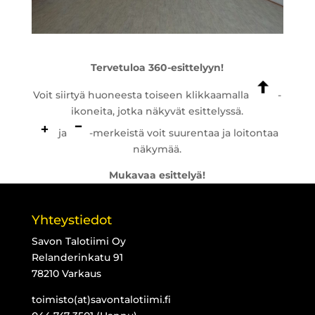
Tervetuloa 360-esittelyyn!
Voit siirtyä huoneesta toiseen klikkaamalla
-
ikoneita, jotka näkyvät esittelyssä.
ja
-merkeistä voit suurentaa ja loitontaa
näkymää.
Mukavaa esittelyä!
Yhteystiedot
Savon Talotiimi Oy
Relanderinkatu 91
78210 Varkaus
toimisto(at)savontalotiimi.fi