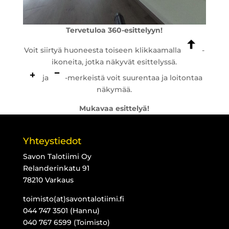
Tervetuloa 360-esittelyyn!
Voit siirtyä huoneesta toiseen klikkaamalla
-
ikoneita, jotka näkyvät esittelyssä.
ja
-merkeistä voit suurentaa ja loitontaa
näkymää.
Mukavaa esittelyä!
Yhteystiedot
Savon Talotiimi Oy
Relanderinkatu 91
78210 Varkaus
toimisto(at)savontalotiimi.fi
044 747 3501 (Hannu)
040 767 6599 (Toimisto)