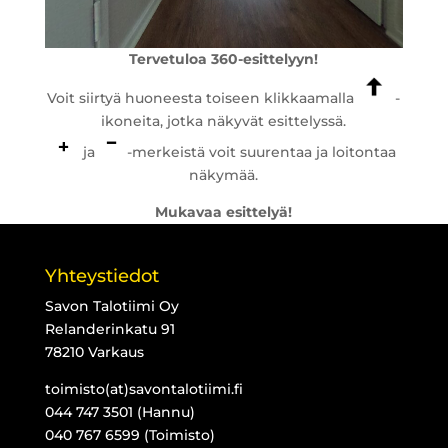
Tervetuloa 360-esittelyyn!
Voit siirtyä huoneesta toiseen klikkaamalla
-
ikoneita, jotka näkyvät esittelyssä.
ja
-merkeistä voit suurentaa ja loitontaa
näkymää.
Mukavaa esittelyä!
Yhteystiedot
Savon Talotiimi Oy
Relanderinkatu 91
78210 Varkaus
toimisto(at)savontalotiimi.fi
044 747 3501 (Hannu)
040 767 6599 (Toimisto)