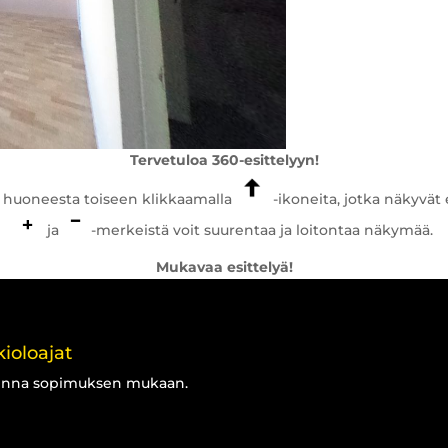
Tervetuloa 360-esittelyyn!
yä huoneesta toiseen klikkaamalla
-ikoneita, jotka näkyvät 
ja
-merkeistä voit suurentaa ja loitontaa näkymää.
Mukavaa esittelyä!
ioloajat
inna sopimuksen mukaan.