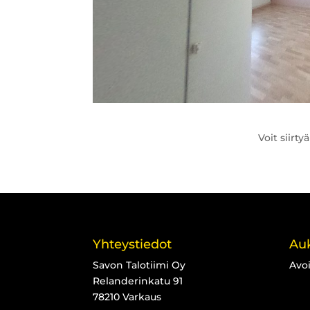
Voit siirt
Yhteystiedot
Auk
Savon Talotiimi Oy
Avo
Relanderinkatu 91
78210 Varkaus