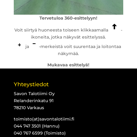
Tervetuloa 360-esittelyyn!
Voit siirtyä huoneesta toiseen klikkaamalla
-
ikoneita, jotka näkyvät esittelyssä.
ja
-merkeistä voit suurentaa ja loitontaa
näkymää.
Mukavaa esittelyä!
Yhteystiedot
Savon Talotiimi Oy
Relanderinkatu 91
78210 Varkaus
toimisto(at)savontalotiimi.fi
044 747 3501 (Hannu)
040 767 6599 (Toimisto)