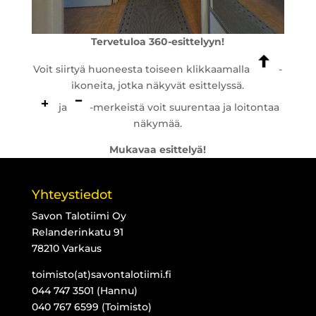
Tervetuloa 360-esittelyyn!
Voit siirtyä huoneesta toiseen klikkaamalla
-
ikoneita, jotka näkyvät esittelyssä.
ja
-merkeistä voit suurentaa ja loitontaa
näkymää.
Mukavaa esittelyä!
Yhteystiedot
Savon Talotiimi Oy
Relanderinkatu 91
78210 Varkaus
toimisto(at)savontalotiimi.fi
044 747 3501 (Hannu)
040 767 6599 (Toimisto)