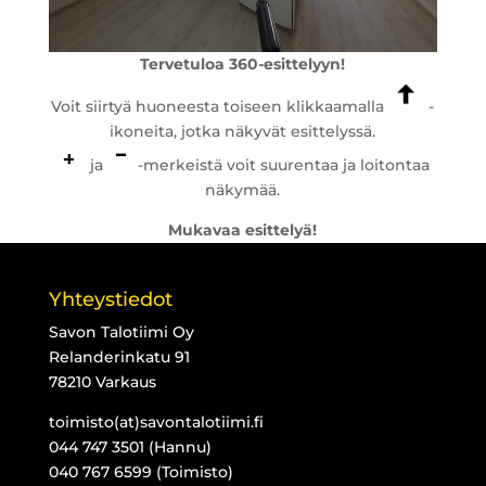
Tervetuloa 360-esittelyyn!
Voit siirtyä huoneesta toiseen klikkaamalla
-
ikoneita, jotka näkyvät esittelyssä.
ja
-merkeistä voit suurentaa ja loitontaa
näkymää.
Mukavaa esittelyä!
Yhteystiedot
Savon Talotiimi Oy
Relanderinkatu 91
78210 Varkaus
toimisto(at)savontalotiimi.fi
044 747 3501 (Hannu)
040 767 6599 (Toimisto)