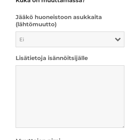
Kuka on muuttamassa?
Jääkö huoneistoon asukkaita
(lähtömuutto)
Lisätietoja isännöitsijälle