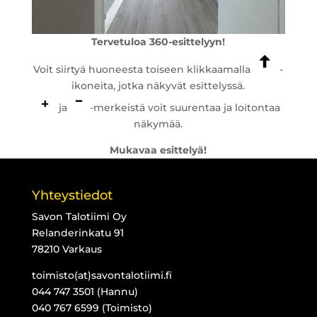
Tervetuloa 360-esittelyyn!
Voit siirtyä huoneesta toiseen klikkaamalla
-
ikoneita, jotka näkyvät esittelyssä.
ja
-merkeistä voit suurentaa ja loitontaa
näkymää.
Mukavaa esittelyä!
Yhteystiedot
Savon Talotiimi Oy
Relanderinkatu 91
78210 Varkaus
toimisto(at)savontalotiimi.fi
044 747 3501 (Hannu)
040 767 6599 (Toimisto)