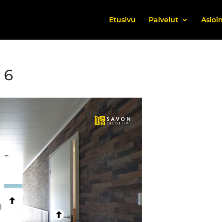
Etusivu
Palvelut
Asioin
 6