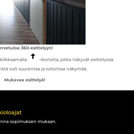
ervetuloa 360-esittelyyn!
n klikkaamalla
-ikoneita, jotka näkyvät esittelyssä.
istä voit suurentaa ja loitontaa näkymää.
Mukavaa esittelyä!
ioloajat
inna sopimuksen mukaan.