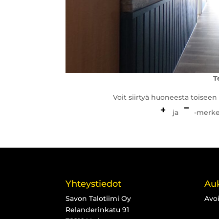
T
Voit siirtyä huoneesta toisee
ja
-merke
Yhteystiedot
Auk
Savon Talotiimi Oy
Avo
Relanderinkatu 91