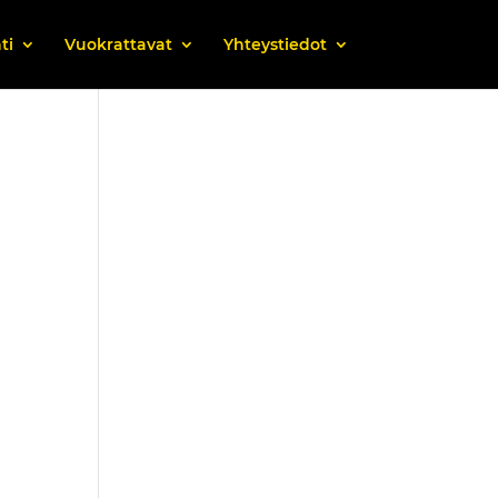
ti
Vuokrattavat
Yhteystiedot