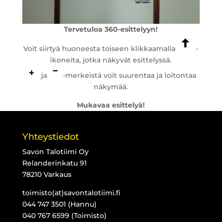
Tervetuloa 360-esittelyyn!
Voit siirtyä huoneesta toiseen klikkaamalla
-
ikoneita, jotka näkyvät esittelyssä.
ja
-merkeistä voit suurentaa ja loitontaa
näkymää.
Mukavaa esittelyä!
Yhteystiedot
Savon Talotiimi Oy
Relanderinkatu 91
78210 Varkaus
toimisto(at)savontalotiimi.fi
044 747 3501 (Hannu)
040 767 6599 (Toimisto)